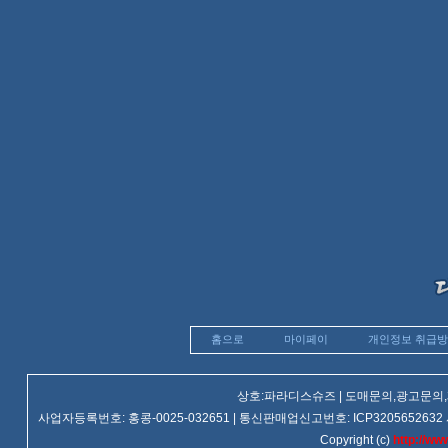
홈으로
마이페이
개인정보 취급
상호:파라디스슈즈 | 도매문의,광고문의,제휴문
사업자등록번호: 홍콩-0025-032651 | 통신판매업신고번호: ICP3205652632 사업장주소
Copyright (c)
http://ww