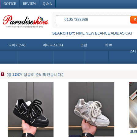
NOTICE
REVIEW
Q & A
SEARCH BY:
NIKE
NEW BLANCE
ADIDAS
CAT
나이키(SA)
아디다스(SA)
조던
의 류
스니
(총
224
개 상품이 준비되였습니다.)
프라다