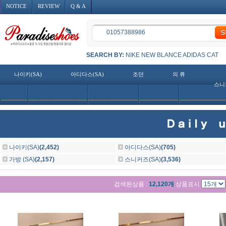
NOTICE
REVIEW
Q & A
SEARCH BY:
NIKE
NEW BLANCE
ADIDAS
CAT
나이키(SA)
아디다스(SA)
조던
의 류
스니
현재위치:
메인화면
>
상세검색
> 검색결과
나이키(SA)
(2,452)
아디다스(SA)
(705)
가방 (SA)
(2,157)
스니커즈(SA)
(3,536)
검색된상품 :
12,120개
상품표시