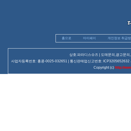
홈으로
마이페이
개인정보 취급
상호:파라디스슈즈 | 도매문의,광고문의,제휴문
사업자등록번호: 홍콩-0025-032651 | 통신판매업신고번호: ICP3205652632 사업장주소
Copyright (c)
http://ww