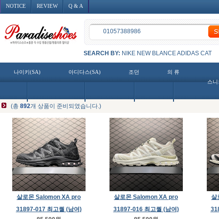
NOTICE
REVIEW
Q & A
SEARCH BY:
NIKE
NEW BLANCE
ADIDAS
CAT
나이키(SA)
아디다스(SA)
조던
의 류
스니
(총
892
개 상품이 준비되였습니다.)
살로몬 Salomon XA pro
살로몬 Salomon XA pro
살로
31897-017 최고퀄 (남여)
31897-016 최고퀄 (남여)
31