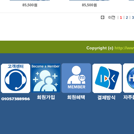
85,500원
85,500원
1
2
3
Copyright (c)
http://w