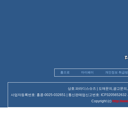
홈으로
마이페이
개인정보 취급
상호:파라디스슈즈 | 도매문의,광고문의,제휴문
사업자등록번호: 홍콩-0025-032651 | 통신판매업신고번호: ICP3205652632 사업장주소
Copyright (c)
http://ww