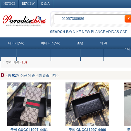
NOTICE
REVIEW
Q & A
SEARCH BY:
NIKE
NEW BLANCE
ADIDAS
CAT
나이키(SA)
아디다스(SA)
조던
의 류
스니
루이비통
(10)
(총
61
개 상품이 준비되였습니다.)
굿찌 GUCCI 1997-4461
굿찌 GUCCI 1997-4460
루