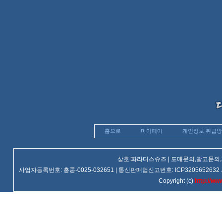
홈으로
마이페이
개인정보 취급
상호:파라디스슈즈 | 도매문의,광고문의,제휴문
사업자등록번호: 홍콩-0025-032651 | 통신판매업신고번호: ICP3205652632 사업장주소
Copyright (c)
http://ww