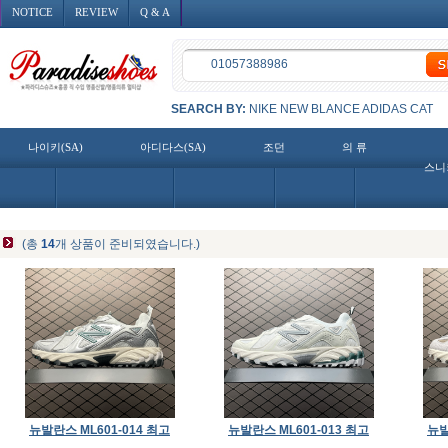
NOTICE
REVIEW
Q & A
SEARCH BY:
NIKE
NEW BLANCE
ADIDAS
CAT
나이키(SA)
아디다스(SA)
조던
의 류
스니
(총
14
개 상품이 준비되였습니다.)
뉴발란스 ML601-014 최고
뉴발란스 ML601-013 최고
뉴발